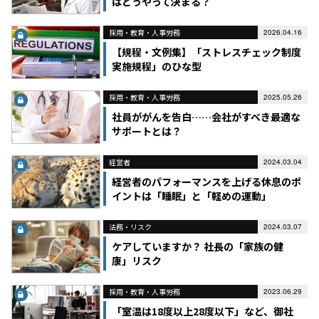
はどうやって決まる？
採用・教育・人事労務
2026.04.16
【規程・文例集】「ストレスチェック制度
実施規程」のひな型
採用・教育・人事労務
2025.05.26
社員ががんを告白……会社がすべき最適な
サポートとは？
経営者
2024.03.04
経営者のパフォーマンスを上げる休息のポ
イントは「睡眠」と「軽めの運動」
法務・リスク
2024.03.07
ケアしていますか？ 社長の「家族の健
康」リスク
採用・教育・人事労務
2023.06.29
「室温は18度以上28度以下」など、御社