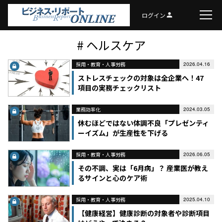
ログイン
person
# ヘルスケア
採用・教育・人事労務
2026.04.16
ストレスチェックの対象は全企業へ！47
項目の実務チェックリスト
業務効率化
2024.03.05
休むほどではない体調不良「プレゼンティ
ーイズム」が生産性を下げる
採用・教育・人事労務
2026.06.05
その不調、実は「6月病」？ 産業医が教え
るサインと心のケア術
採用・教育・人事労務
2025.04.10
【健康経営】健康診断の対象者や診断項目