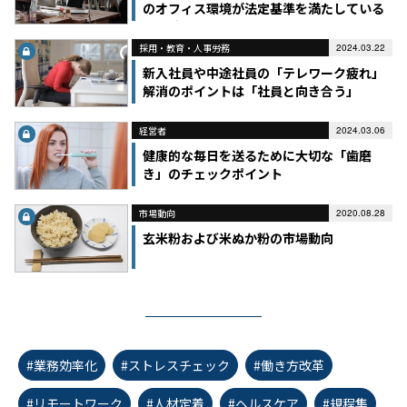
のオフィス環境が法定基準を満たしている
かを確認！
採用・教育・人事労務
2024.03.22
新入社員や中途社員の「テレワーク疲れ」
解消のポイントは「社員と向き合う」
経営者
2024.03.06
健康的な毎日を送るために大切な「歯磨
き」のチェックポイント
市場動向
2020.08.28
玄米粉および米ぬか粉の市場動向
#業務効率化
#ストレスチェック
#働き方改革
#リモートワーク
#人材定着
#ヘルスケア
#規程集