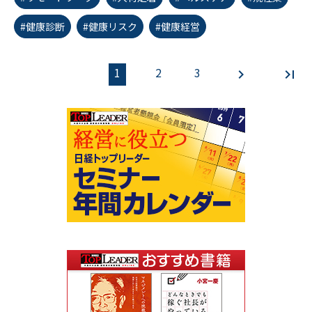
#健康診断
#健康リスク
#健康経営
1
2
3
first_page
chevron_left
chevron_right
last_page