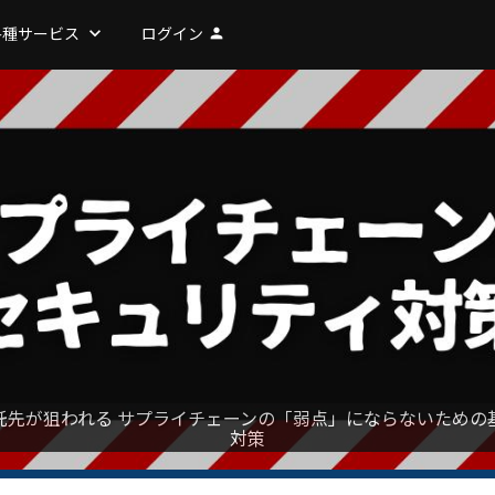
各種サービス
keyboard_arrow_down
ログイン
person
託先が狙われる サプライチェーンの「弱点」にならないための
対策