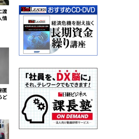
に渡
人情
秘匿
らど