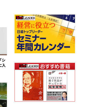
「シ
に入