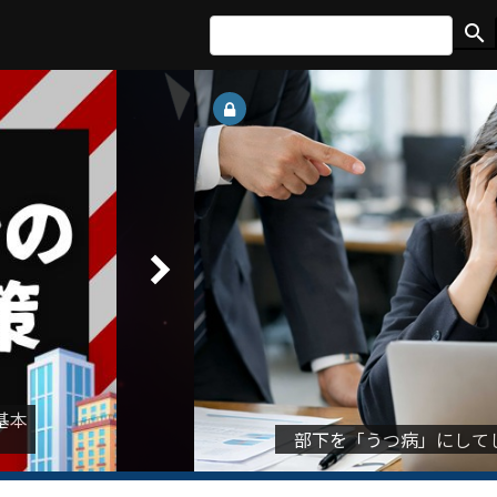
search
keyboard_arrow_right
基本
部下を「うつ病」にして