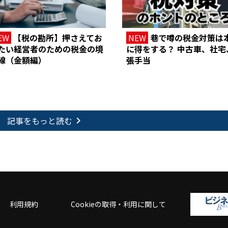
EW
【税の勘所】押さえてお
NEW
巷で噂の税金対策は
たい経営者のための税金の境
に得をする？ 中古車、社宅
線（金額編）
張手当
記事をもっと読む
keyboard_arrow_right
利用規約
Cookieの取得・利用に関して