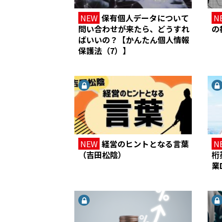
NEW
保有個人データについて
N
問い合わせが来たら、どうすれ
の
ばいいの？【かんたん個人情報
保護法（7）】
NEW
経営のヒントとなる言葉
N
（吉田松陰）
桁
業