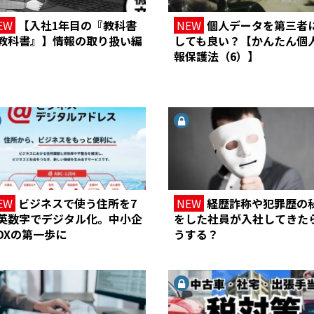
EW
【入社1年目の『教科書
NEW
個人データを第三者
教科書』】情報の取り扱い編
しても良い？【かんたん個
報保護法（6）】
EW
ビジネスで使う住所を7
NEW
経歴詐称や犯罪歴の
英数字でデジタル化。中小企
をした社員が入社してきた
DXの第一歩に
うする？