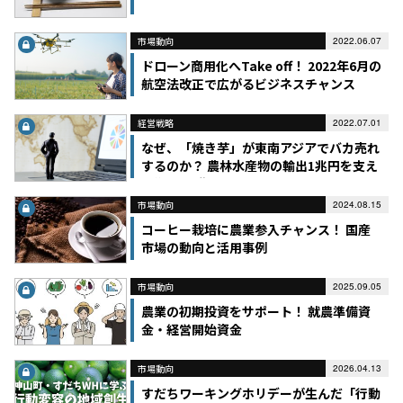
市場動向
2022.06.07
ドローン商用化へTake off！ 2022年6月の
航空法改正で広がるビジネスチャンス
経営戦略
2022.07.01
なぜ、「焼き芋」が東南アジアでバカ売れ
するのか？ 農林水産物の輸出1兆円を支え
る“売り方”の新発想
市場動向
2024.08.15
コーヒー栽培に農業参入チャンス！ 国産
市場の動向と活用事例
市場動向
2025.09.05
農業の初期投資をサポート！ 就農準備資
金・経営開始資金
市場動向
2026.04.13
すだちワーキングホリデーが生んだ「行動