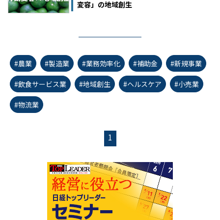
変容」の地域創生
#農業
#製造業
#業務効率化
#補助金
#新規事業
#飲食サービス業
#地域創生
#ヘルスケア
#小売業
#物流業
1
first_page
chevron_left
chevron_right
last_page