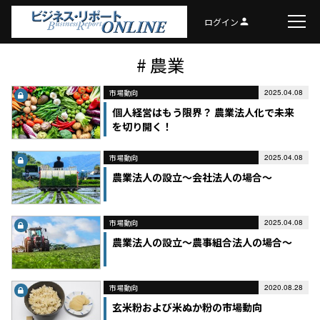
ログイン
person
# 農業
市場動向
2025.04.08
個人経営はもう限界？ 農業法人化で未来
を切り開く！
市場動向
2025.04.08
農業法人の設立～会社法人の場合～
市場動向
2025.04.08
農業法人の設立～農事組合法人の場合～
市場動向
2020.08.28
玄米粉および米ぬか粉の市場動向