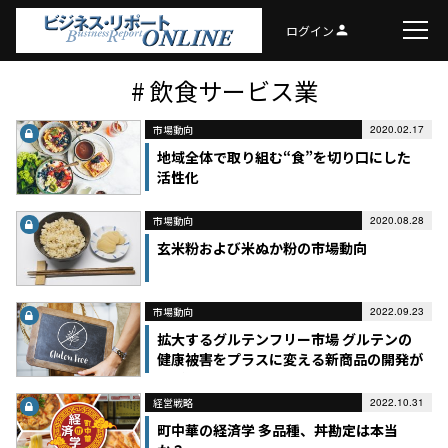
ログイン
person
# 飲食サービス業
市場動向
2020.02.17
地域全体で取り組む“食”を切り口にした
活性化
市場動向
2020.08.28
玄米粉および米ぬか粉の市場動向
市場動向
2022.09.23
拡大するグルテンフリー市場 グルテンの
健康被害をプラスに変える新商品の開発が
カギ
経営戦略
2022.10.31
町中華の経済学 多品種、丼勘定は本当