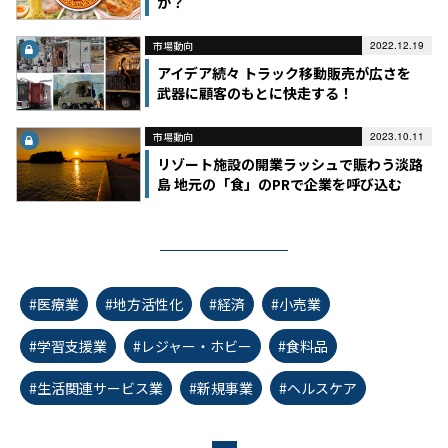
か？
市場動向
2022.12.19
アイデア続々 トラック移動販売が広さを
武器に顧客のもとに快走する！
市場動向
2023.10.11
リゾート施設の開業ラッシュで賑わう淡路
島 地元の「食」のPRで企業を呼び込む
#医療業
#地方活性化
#経済
#小売業
#学習支援業
#レジャー・ホビー
#食料品
#生活関連サービス業
#新規事業
#ヘルスケア