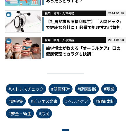
あったらどうする？
採用・教育・人事労務
2024.03.18
【社員が求める福利厚生】「人間ドック」
で健康な会社に！ 経費で処理すれば負担
も軽減
採用・教育・人事労務
2024.01.08
歯学博士が教える「オーラルケア」 口の
健康管理でカラダも快調！
#ストレスチェック
#健康経営
#健康診断
#残業
#規程集
#ビジネス文書
#ヘルスケア
#組織体制
#安全・衛生
#労災