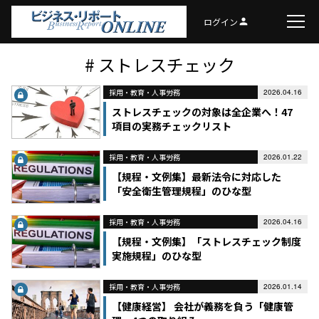
ログイン
person
# ストレスチェック
採用・教育・人事労務
2026.04.16
ストレスチェックの対象は全企業へ！47
項目の実務チェックリスト
採用・教育・人事労務
2026.01.22
【規程・文例集】最新法令に対応した
「安全衛生管理規程」のひな型
採用・教育・人事労務
2026.04.16
【規程・文例集】「ストレスチェック制度
実施規程」のひな型
採用・教育・人事労務
2026.01.14
【健康経営】 会社が義務を負う「健康管