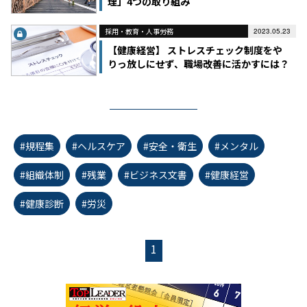
理」4つの取り組み
採用・教育・人事労務
2023.05.23
【健康経営】 ストレスチェック制度をや
りっ放しにせず、職場改善に活かすには？
#規程集
#ヘルスケア
#安全・衛生
#メンタル
#組織体制
#残業
#ビジネス文書
#健康経営
#健康診断
#労災
1
first_page
chevron_left
chevron_right
last_page