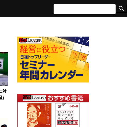
search
に対
程」