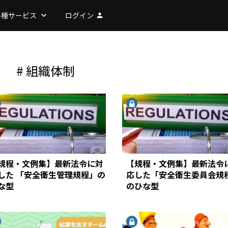
各種サービス
keyboard_arrow_down
ログイン
person
# 組織体制
規程・文例集】最新法令に対
【規程・文例集】最新法令
した 「安全衛生管理規程」の
応した「安全衛生委員会規
な型
のひな型