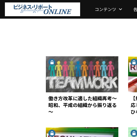
コンテンツ
keyboard_arrow_down
働き方改革に適した組織再考～
【
昭和、平成の組織から振り返る
応
～
ひ