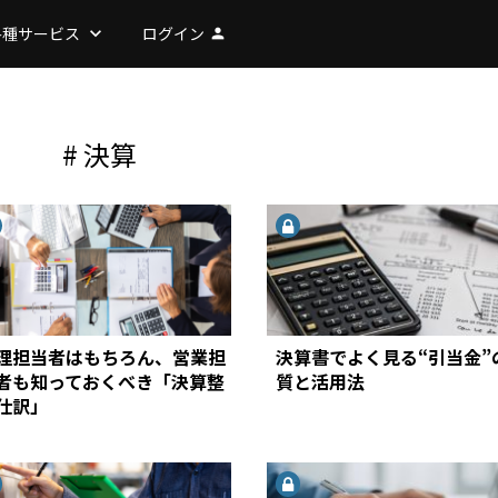
各種サービス
keyboard_arrow_down
ログイン
person
# 決算
理担当者はもちろん、営業担
決算書でよく見る“引当金”
者も知っておくべき「決算整
質と活用法
仕訳」