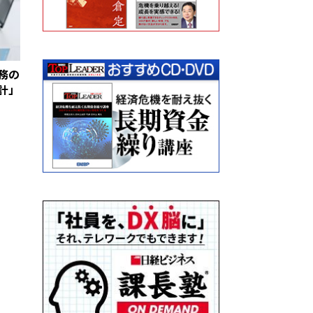
務の
計」