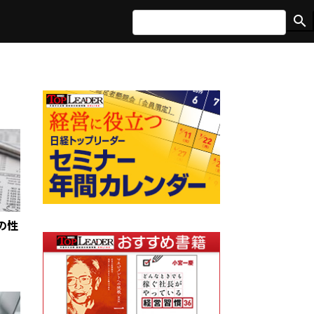
search
の性