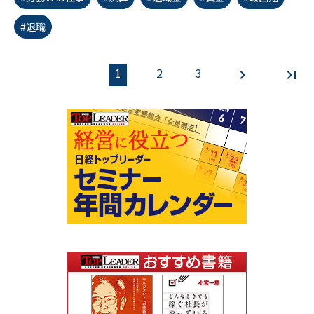
#退職
1
2
3
first_page
chevron_left
chevron_right
last_page