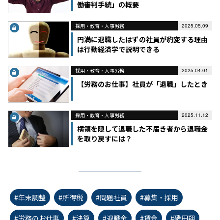
働審判手続」の概要
採用・教育・人事労務
2025.05.09
円満に退職したはずの社員が豹変する理由
は行動経済学で説明できる
採用・教育・人事労務
2025.04.01
【労務のお仕事】社員が「退職」したとき
採用・教育・人事労務
2025.11.12
横領を隠して退職した不届き者から退職金
を取り戻すには？
#年末調整
#所得税
#問題社員
#募集・採用
#労務のお仕事
#決算
#退職金
#賃金
#磯田翔