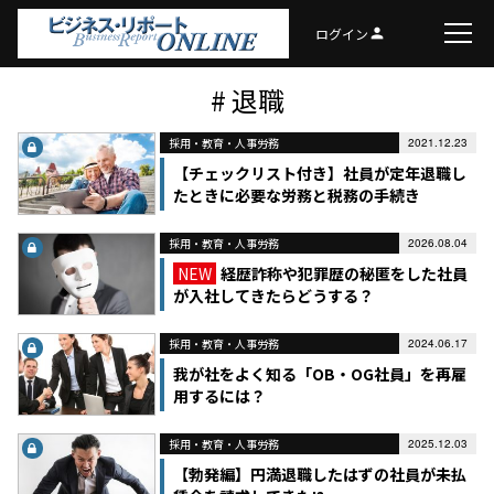
ログイン
person
# 退職
採用・教育・人事労務
2021.12.23
【チェックリスト付き】社員が定年退職し
たときに必要な労務と税務の手続き
採用・教育・人事労務
2026.08.04
NEW
経歴詐称や犯罪歴の秘匿をした社員
が入社してきたらどうする？
採用・教育・人事労務
2024.06.17
我が社をよく知る「OB・OG社員」を再雇
用するには？
採用・教育・人事労務
2025.12.03
【勃発編】円満退職したはずの社員が未払