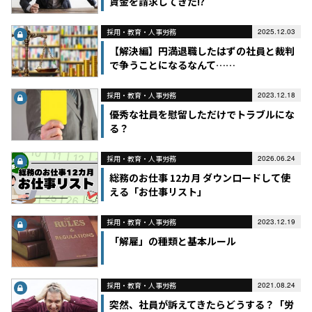
賃金を請求してきた!?
採用・教育・人事労務
2025.12.03
【解決編】円満退職したはずの社員と裁判
で争うことになるなんて……
採用・教育・人事労務
2023.12.18
優秀な社員を慰留しただけでトラブルにな
る？
採用・教育・人事労務
2026.06.24
総務のお仕事 12カ月 ダウンロードして使
える「お仕事リスト」
採用・教育・人事労務
2023.12.19
「解雇」の種類と基本ルール
採用・教育・人事労務
2021.08.24
突然、社員が訴えてきたらどうする？「労