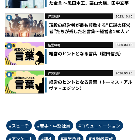
た金言 ～恩田木工、栗山大膳、田中玄宰
経営戦略
2023.10.10
現役の経営者が最も尊敬する“伝説の経営
者”たちが残した名言集～経営者190人ア
ンケート
経営戦略
2026.03.18
経営のヒントとなる言葉（織田信長）
経営戦略
2026.03.25
経営のヒントとなる言葉（トーマス・アル
ヴァ・エジソン）
#スピーチ
#若手・中堅社員
#コミュニケーション
#アンケート
#朝礼
#事業承継
#後継者育成