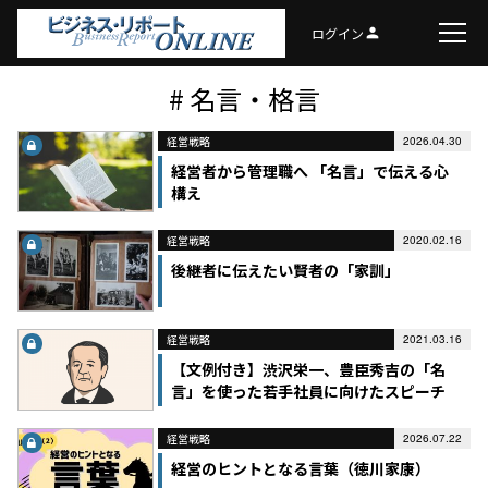
ログイン
person
# 名言・格言
経営戦略
2026.04.30
経営者から管理職へ 「名言」で伝える心
構え
経営戦略
2020.02.16
後継者に伝えたい賢者の「家訓」
経営戦略
2021.03.16
【文例付き】渋沢栄一、豊臣秀吉の「名
言」を使った若手社員に向けたスピーチ
経営戦略
2026.07.22
経営のヒントとなる言葉（徳川家康）