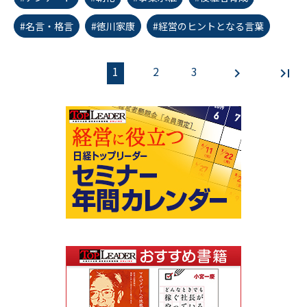
#名言・格言
#徳川家康
#経営のヒントとなる言葉
1
2
3
first_page
chevron_left
chevron_right
last_page