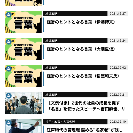
経営戦略
2021.12.27
経営のヒントとなる言葉（伊藤博文）
経営戦略
2021.12.24
経営のヒントとなる言葉（大隈重信）
経営戦略
2022.09.02
経営のヒントとなる言葉（稲盛和夫氏）
経営戦略
2022.09.21
【文例付き】Z世代の社員の成長を促す
「名言」を使ったスピーチ～吉田麻也、サ
ンドウィッチマン
採用・教育・人事労務
2023.05.10
江戸時代の管理職 悩める“名家老”が残し