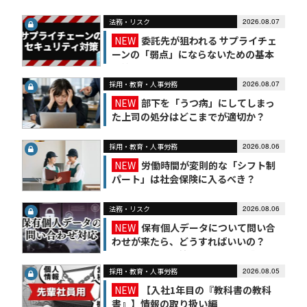
法務・リスク
2026.08.07
NEW
委託先が狙われる サプライチェ
ーンの「弱点」にならないための基本
対策
採用・教育・人事労務
2026.08.07
NEW
部下を「うつ病」にしてしまっ
た上司の処分はどこまでが適切か？
採用・教育・人事労務
2026.08.06
NEW
労働時間が変則的な「シフト制
パート」は社会保険に入るべき？
法務・リスク
2026.08.06
NEW
保有個人データについて問い合
わせが来たら、どうすればいいの？
【かんたん個人情報保護法（7）】
採用・教育・人事労務
2026.08.05
NEW
【入社1年目の『教科書の教科
書』】情報の取り扱い編