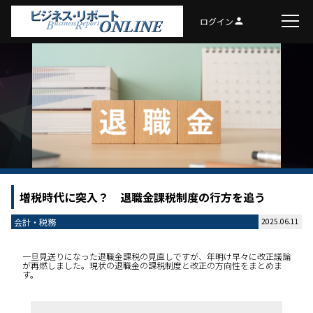
ログイン
person
増税時代に突入？ 退職金課税制度の行方を追う
会計・税務
2025.06.11
一旦見送りになった退職金課税の見直しですが、年明け早々に改正議論
が再燃しました。現状の退職金の課税制度と改正の方向性をまとめま
す。