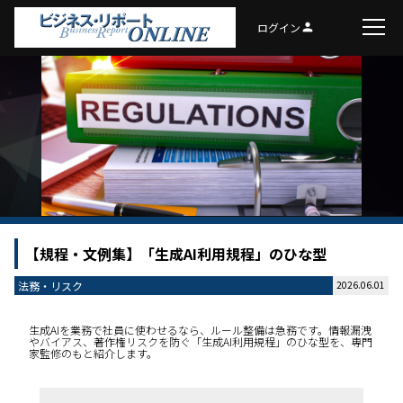
ログイン
person
【規程・文例集】「生成AI利用規程」のひな型
法務・リスク
2026.06.01
生成AIを業務で社員に使わせるなら、ルール整備は急務です。情報漏洩
やバイアス、著作権リスクを防ぐ「生成AI利用規程」のひな型を、専門
家監修のもと紹介します。