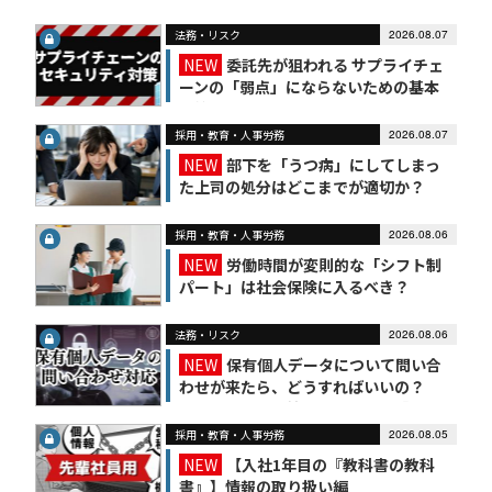
法務・リスク
2026.08.07
NEW
委託先が狙われる サプライチェ
ーンの「弱点」にならないための基本
対策
採用・教育・人事労務
2026.08.07
NEW
部下を「うつ病」にしてしまっ
た上司の処分はどこまでが適切か？
採用・教育・人事労務
2026.08.06
NEW
労働時間が変則的な「シフト制
パート」は社会保険に入るべき？
法務・リスク
2026.08.06
NEW
保有個人データについて問い合
わせが来たら、どうすればいいの？
【かんたん個人情報保護法（7）】
採用・教育・人事労務
2026.08.05
NEW
【入社1年目の『教科書の教科
書』】情報の取り扱い編