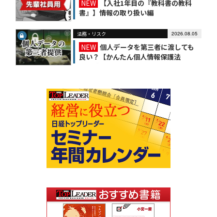
NEW
【入社1年目の『教科書の教科
書』】情報の取り扱い編
法務・リスク
2026.08.05
NEW
個人データを第三者に渡しても
良い？【かんたん個人情報保護法
（6）】