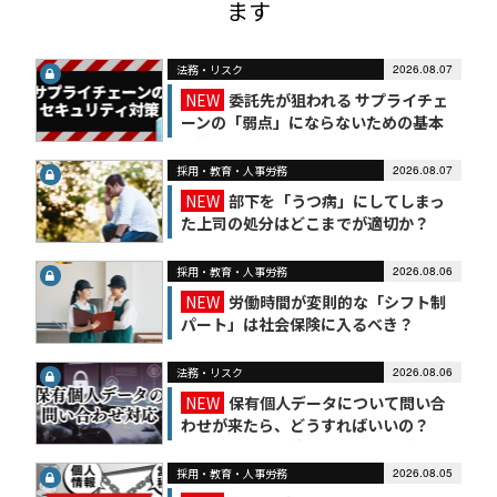
ます
法務・リスク
2026.08.07
NEW
委託先が狙われる サプライチェ
ーンの「弱点」にならないための基本
対策
採用・教育・人事労務
2026.08.07
NEW
部下を「うつ病」にしてしまっ
た上司の処分はどこまでが適切か？
採用・教育・人事労務
2026.08.06
NEW
労働時間が変則的な「シフト制
パート」は社会保険に入るべき？
法務・リスク
2026.08.06
NEW
保有個人データについて問い合
わせが来たら、どうすればいいの？
【かんたん個人情報保護法（7）】
採用・教育・人事労務
2026.08.05