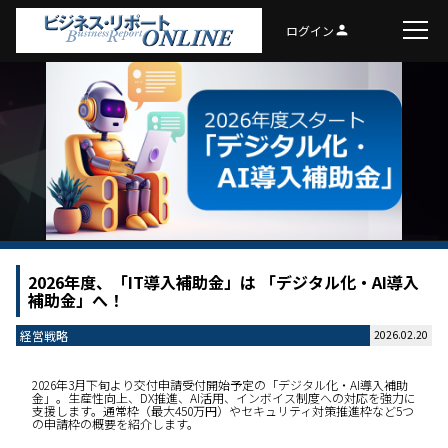
ログイン
person
2026年度、「IT導入補助金」は 「デジタル化・AI導入
補助金」へ！
経営戦略
2026.02.20
2026年3月下旬より交付申請受付開始予定の「デジタル化・AI導入補助
金」。生産性向上、DX推進、AI活用、インボイス制度への対応を強力に
支援します。通常枠（最大450万円）やセキュリティ対策推進枠など5つ
の申請枠の概要を紹介します。