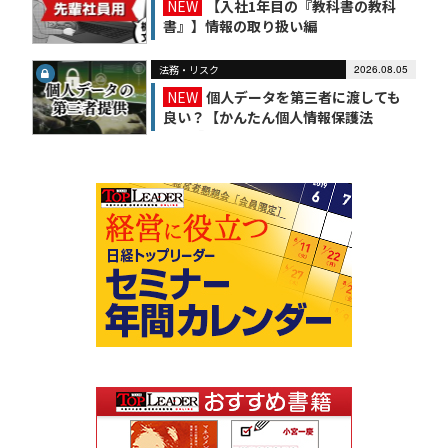
NEW
【入社1年目の『教科書の教科
書』】情報の取り扱い編
法務・リスク
2026.08.05
NEW
個人データを第三者に渡しても
良い？【かんたん個人情報保護法
（6）】