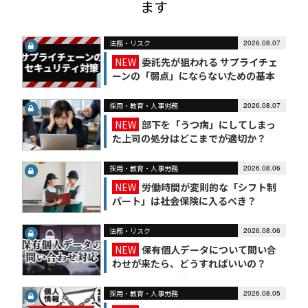
ます
法務・リスク
2026.08.07
NEW
委託先が狙われる サプライチェ
ーンの「弱点」にならないための基本
対策
採用・教育・人事労務
2026.08.07
NEW
部下を「うつ病」にしてしまっ
た上司の処分はどこまでが適切か？
採用・教育・人事労務
2026.08.06
NEW
労働時間が変則的な「シフト制
パート」は社会保険に入るべき？
法務・リスク
2026.08.06
NEW
保有個人データについて問い合
わせが来たら、どうすればいいの？
【かんたん個人情報保護法（7）】
採用・教育・人事労務
2026.08.05