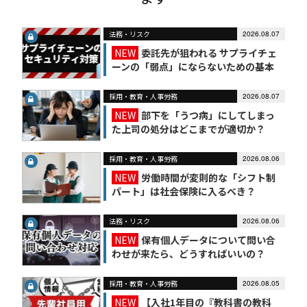
法務・リスク
2026.08.07
NEW
委託先が狙われる サプライチェ
ーンの「弱点」にならないための基本
対策
採用・教育・人事労務
2026.08.07
NEW
部下を「うつ病」にしてしまっ
た上司の処分はどこまでが適切か？
採用・教育・人事労務
2026.08.06
NEW
労働時間が変則的な「シフト制
パート」は社会保険に入るべき？
法務・リスク
2026.08.06
NEW
保有個人データについて問い合
わせが来たら、どうすればいいの？
【かんたん個人情報保護法（7）】
採用・教育・人事労務
2026.08.05
NEW
【入社1年目の『教科書の教科