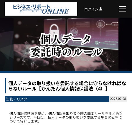
ログイン
person
個人データの取り扱いを委託する場合に守らなければな
らないルール【かんたん個人情報保護法（4）】
法務・リスク
2026.07.28
個人情報保護法を基に、個人情報を取り扱う際の基本ルールをまとめた
シリーズです。今回は、個人データの取り扱いを委託する場合の義務に
ついて紹介します。