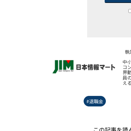
執
中
コ
界
員
え
#退職金
この記事を読