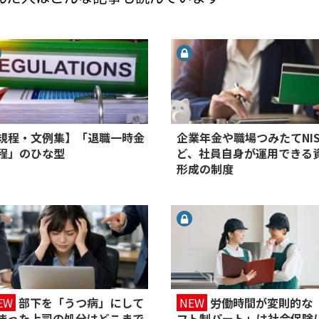
規程・文例集】「退職一時金
企業年金や職場つみたてNIS
程」のひな型
ど、社員自身が運用できる
形成の制度
EW
部下を「うつ病」にして
NEW
労働時間が変則的な
まった上司の処分はどこまで
フト制パート」は社会保険