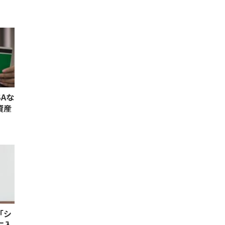
Aな
資産
「シ
に入