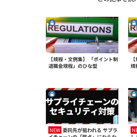
【規程・文例集】 「ポイント制
【
退職金規程」のひな型
規
NEW
委託先が狙われる サプラ
N
イチェーンの「弱点」にならな
し