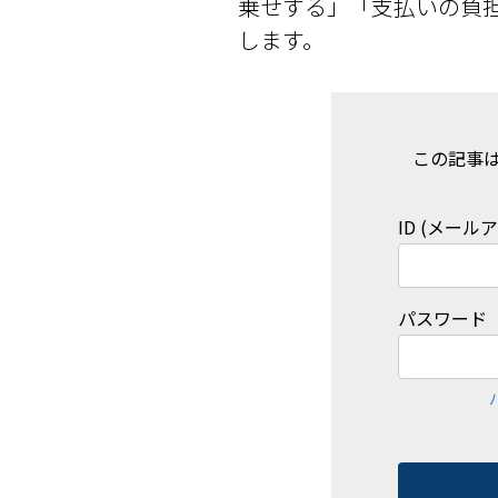
乗せする」「⽀払いの負
します。
この記事
ID (メール
パスワード