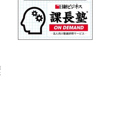
る
業
社