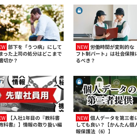
EW
部下を「うつ病」にして
NEW
労働時間が変則的な
まった上司の処分はどこまで
フト制パート」は社会保険
適切か？
るべき？
EW
【入社1年目の『教科書
NEW
個人データを第三者
教科書』】情報の取り扱い編
しても良い？【かんたん個
報保護法（6）】