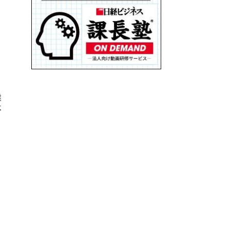
る
業
社