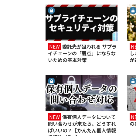
NEW
委託先が狙われる サプラ
N
イチェーンの「弱点」にならな
し
いための基本対策
が
NEW
保有個人データについて
N
問い合わせが来たら、どうすれ
の
ばいいの？【かんたん個人情報