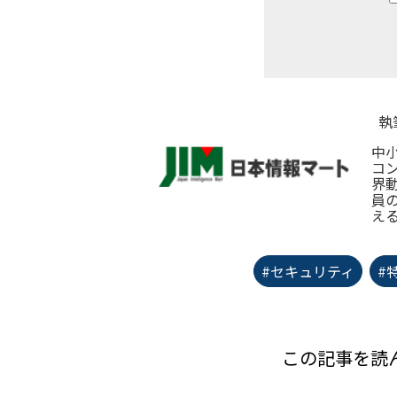
執
中
コ
界
員
え
#セキュリティ
#
この記事を読