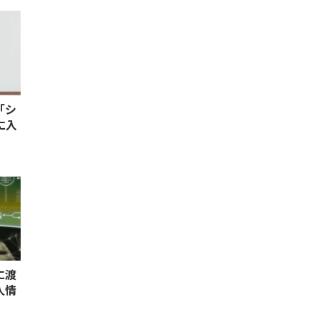
「シ
に入
に渡
人情