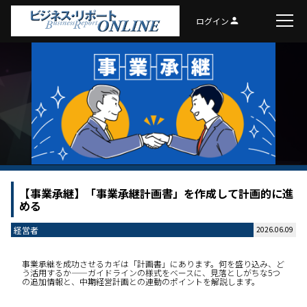
ログイン
person
【事業承継】「事業承継計画書」を作成して計画的に進
める
経営者
2026.06.09
事業承継を成功させるカギは「計画書」にあります。何を盛り込み、ど
う活用するか——ガイドラインの様式をベースに、見落としがちな5つ
の追加情報と、中期経営計画との連動のポイントを解説します。